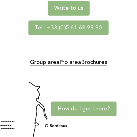
Write to us
Tel : +33 (0)5 61 69 99 90
Group area
Pro area
Brochures
How do I get there?