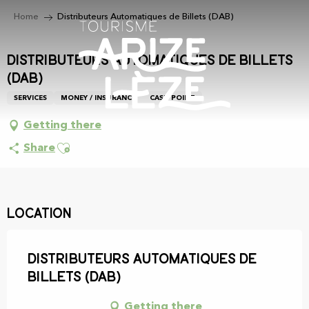
Aller
Home
Distributeurs Automatiques de Billets (DAB)
au
contenu
principal
Distributeurs Automatiques de Billets
(DAB)
SERVICES
MONEY / INSURANCE
CASH POINT
Getting there
Ajouter aux favoris
Share
Location
Distributeurs Automatiques de
Billets (DAB)
Getting there