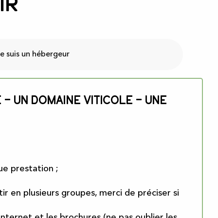
ir
e suis un hébergeur
e – un domaine viticole – une
ue prestation ;
r en plusieurs groupes, merci de préciser si
e internet et les brochures (ne pas oublier les