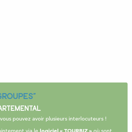
“Groupes”
partemental
 vous pouvez avoir plusieurs interlocuteurs !
ointement via le
logiciel « TOURBIZ »
où sont