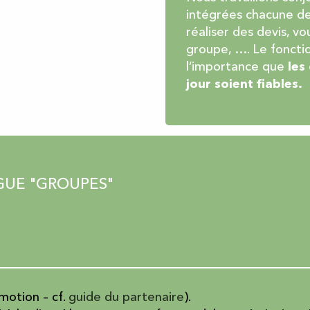
intégrées chacune de
réaliser des devis, v
groupe, …. Le fonct
l’importance que
les
jour soient fiables.
GUE "GROUPES"
motion – cf.
guide du partenaire
).